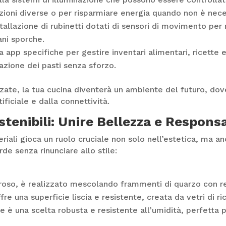
zioni diverse o per risparmiare energia quando non è nece
tallazione di rubinetti dotati di sensori di movimento per
ani sporche.
 app specifiche per gestire inventari alimentari, ricette 
cazione dei pasti senza sforzo.
e, la tua cucina diventerà un ambiente del futuro, dove 
ificiale e dalla connettività.
stenibili: Unire Bellezza e Responsa
riali gioca un ruolo cruciale non solo nell’estetica, ma a
de senza rinunciare allo stile:
oso, è realizzato mescolando frammenti di quarzo con res
re una superficie liscia e resistente, creata da vetri di ric
è una scelta robusta e resistente all’umidità, perfetta pe