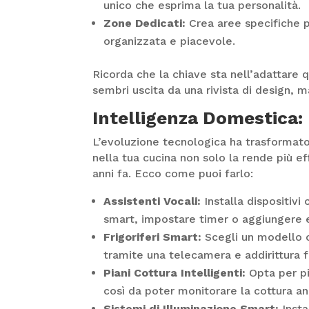
unico che esprima la tua personalità.
Zone Dedicati:
Crea aree specifiche pe
organizzata e piacevole.
Ricorda che la chiave sta nell’adattare q
sembri uscita da una rivista di design, m
Intelligenza Domestica:
L’evoluzione tecnologica ha trasformato
nella tua cucina non solo la rende più e
anni fa. Ecco come puoi farlo:
Assistenti Vocali:
Installa dispositiv
smart, impostare timer o aggiungere el
Frigoriferi Smart:
Scegli un modello c
tramite una telecamera e addirittura f
Piani Cottura Intelligenti:
Opta per pi
così da poter monitorare la cottura an
Sistemi di Illuminazione Smart:
Insta