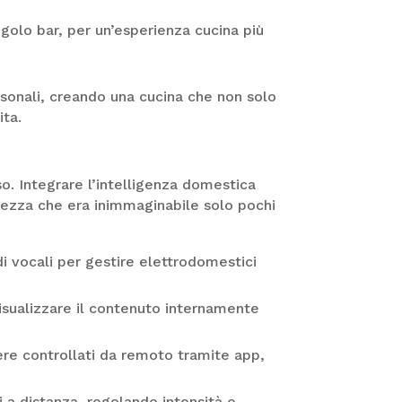
ngolo bar, per un’esperienza cucina più
ersonali, creando una cucina che non solo
ita.
o. Integrare l’intelligenza domestica
urezza che era inimmaginabile solo pochi
 vocali per gestire elettrodomestici
isualizzare il contenuto internamente
ere controllati da remoto tramite app,
i a distanza, regolando intensità e