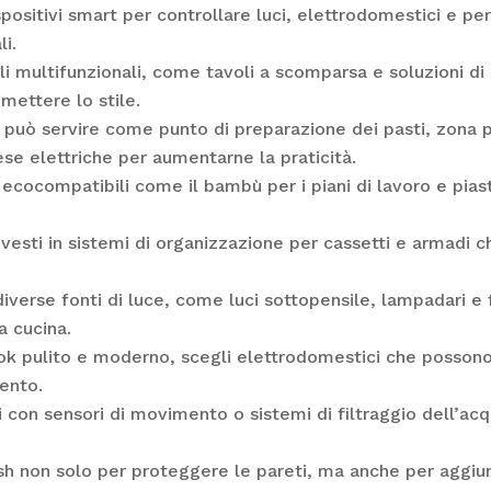
positivi smart per controllare luci, elettrodomestici e pe
i.
i multifunzionali, come tavoli a scomparsa e soluzioni d
ettere lo stile.
 può servire come punto di preparazione dei pasti, zona 
ese elettriche per aumentarne la praticità.
ecocompatibili come il bambù per i piani di lavoro e piast
vesti in sistemi di organizzazione per cassetti e armadi 
verse fonti di luce, come luci sottopensile, lampadari e f
a cucina.
ok pulito e moderno, scegli elettrodomestici che possono e
mento.
ti con sensori di movimento o sistemi di filtraggio dell’ac
sh non solo per proteggere le pareti, ma anche per aggiu