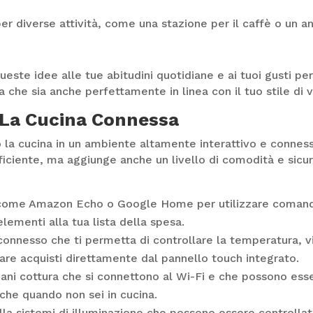
r diverse attività, come una stazione per il caffè o un a
ueste idee alle tue abitudini quotidiane e ai tuoi gusti p
a che sia anche perfettamente in linea con il tuo stile di v
 La Cucina Connessa
 la cucina in un ambiente altamente interattivo e conness
fficiente, ma aggiunge anche un livello di comodità e sic
i come Amazon Echo o Google Home per utilizzare comandi
ementi alla tua lista della spesa.
onnesso che ti permetta di controllare la temperatura, v
are acquisti direttamente dal pannello touch integrato.
ani cottura che si connettono al Wi-Fi e che possono ess
che quando non sei in cucina.
lla sistemi di illuminazione che possono essere controllat