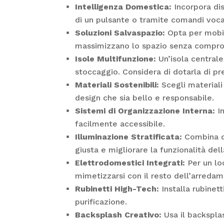
Intelligenza Domestica:
Incorpora dis
di un pulsante o tramite comandi vocal
Soluzioni Salvaspazio:
Opta per mobil
massimizzano lo spazio senza comprom
Isole Multifunzione:
Un’isola centrale
stoccaggio. Considera di dotarla di pr
Materiali Sostenibili:
Scegli materiali 
design che sia bello e responsabile.
Sistemi di Organizzazione Interna:
In
facilmente accessibile.
Illuminazione Stratificata:
Combina di
giusta e migliorare la funzionalità dell
Elettrodomestici Integrati:
Per un lo
mimetizzarsi con il resto dell’arreda
Rubinetti High-Tech:
Installa rubinet
purificazione.
Backsplash Creativo:
Usa il backspla