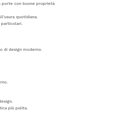
a porte con buone proprietà
all’usura quotidiana.
particolari.
tto di design moderno.
rno.
design.
ca più pulita.