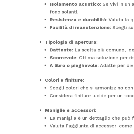
Isolamento acustico
: Se vivi in u
fonoisolanti.
Resistenza e durabilità
: Valuta la 
Facilità di manutenzione
: Scegli s
Tipologia di apertura
:
Battente
: La scelta più comune, id
Scorrevole
: Ottima soluzione per r
A libro o pieghevole
: Adatte per div
Colori e finiture
:
Scegli colori che si armonizzino con 
Considera finiture lucide per un to
Maniglie e accessori
:
La maniglia è un dettaglio che può fa
Valuta l’aggiunta di accessori come