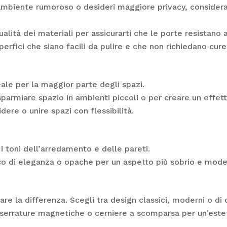
n ambiente rumoroso o desideri maggiore privacy, consider
qualità dei materiali per assicurarti che le porte resistano 
uperfici che siano facili da pulire e che non richiedano cure 
eale per la maggior parte degli spazi.
isparmiare spazio in ambienti piccoli o per creare un effe
idere o unire spazi con flessibilità.
i toni dell’arredamento e delle pareti.
cco di eleganza o opache per un aspetto più sobrio e mode
re la differenza. Scegli tra design classici, moderni o di 
 serrature magnetiche o cerniere a scomparsa per un’esteti